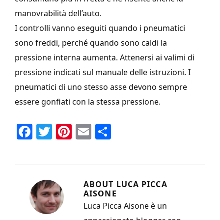
manovrabilità dell’auto.
I controlli vanno eseguiti quando i pneumatici
sono freddi, perché quando sono caldi la
pressione interna aumenta. Attenersi ai valimi di
pressione indicati sul manuale delle istruzioni. I
pneumatici di uno stesso asse devono sempre
essere gonfiati con la stessa pressione.
Fa
T
Pi
E
C
ce
wi
nt
m
o
b
tt
er
ai
n
o
er
es
l
di
ABOUT
LUCA PICCA
o
t
vi
AISONE
k
Luca Picca Aisone è un
di