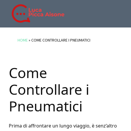
Skip
Skip
Skip
to
to
to
main
primary
footer
BLOG
Blog
content
sidebar
DI
di
HOME
»
COME CONTROLLARE I PNEUMATICI
LUCA
Luca
PICCA
Picca
AISONE
Aisone
Come
Controllare i
Pneumatici
Prima di affrontare un lungo viaggio, è senz’altro