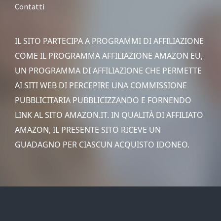
Contatti
IL SITO PARTECIPA A PROGRAMMI DI AFFILIAZIONE
COME IL PROGRAMMA AFFILIAZIONE AMAZON EU,
UN PROGRAMMA DI AFFILIAZIONE CHE PERMETTE
AI SITI WEB DI PERCEPIRE UNA COMMISSIONE
PUBBLICITARIA PUBBLICIZZANDO E FORNENDO
LINK AL SITO AMAZON.IT. IN QUALITÀ DI AFFILIATO
AMAZON, IL PRESENTE SITO RICEVE UN
GUADAGNO PER CIASCUN ACQUISTO IDONEO.