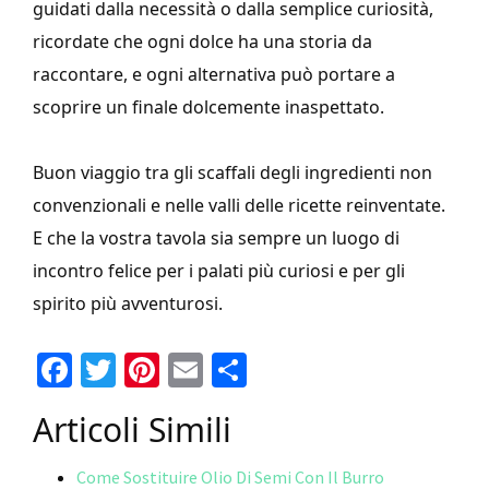
guidati dalla necessità o dalla semplice curiosità,
ricordate che ogni dolce ha una storia da
raccontare, e ogni alternativa può portare a
scoprire un finale dolcemente inaspettato.
Buon viaggio tra gli scaffali degli ingredienti non
convenzionali e nelle valli delle ricette reinventate.
E che la vostra tavola sia sempre un luogo di
incontro felice per i palati più curiosi e per gli
spirito più avventurosi.
Fa
T
Pi
E
C
ce
wi
nt
m
o
Articoli Simili
b
tt
er
ai
n
o
er
es
l
di
Come Sostituire Olio Di Semi Con Il Burro