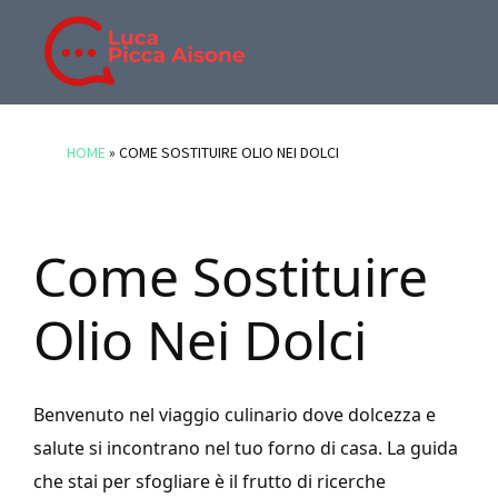
Skip
Skip
Skip
to
to
to
main
primary
footer
BLOG
Blog
content
sidebar
DI
di
HOME
»
COME SOSTITUIRE OLIO NEI DOLCI
LUCA
Luca
PICCA
Picca
AISONE
Aisone
Come Sostituire
Olio Nei Dolci
Benvenuto nel viaggio culinario dove dolcezza e
salute si incontrano nel tuo forno di casa. La guida
che stai per sfogliare è il frutto di ricerche