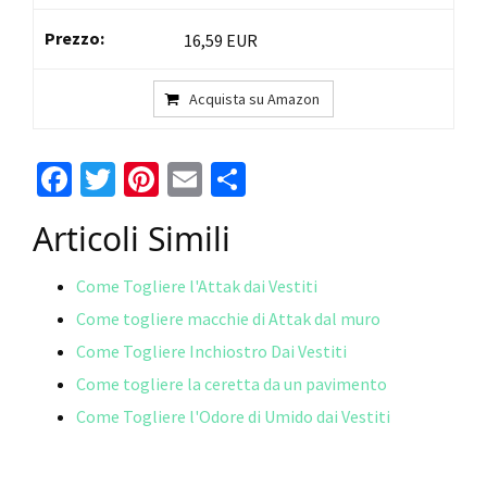
16,59 EUR
Acquista su Amazon
Fa
T
Pi
E
C
ce
wi
nt
m
o
Articoli Simili
b
tt
er
ai
n
o
er
es
l
di
Come Togliere l'Attak dai Vestiti
o
t
vi
Come togliere macchie di Attak dal muro
k
di
Come Togliere Inchiostro Dai Vestiti
Come togliere la ceretta da un pavimento
Come Togliere l'Odore di Umido dai Vestiti