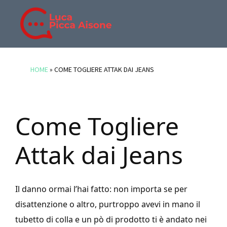
Skip
Skip
Skip
to
to
to
main
primary
footer
BLOG
Blog
content
sidebar
DI
di
HOME
»
COME TOGLIERE ATTAK DAI JEANS
LUCA
Luca
PICCA
Picca
AISONE
Aisone
Come Togliere
Attak dai Jeans
Il danno ormai l’hai fatto: non importa se per
disattenzione o altro, purtroppo avevi in mano il
tubetto di colla e un pò di prodotto ti è andato nei