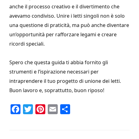
anche il processo creativo e il divertimento che
avevamo condiviso. Unire i letti singoli non è solo
una questione di praticità, ma può anche diventare
un’opportunità per rafforzare legami e creare
ricordi speciali.
Spero che questa guida ti abbia fornito gli
strumenti e l’ispirazione necessari per
intraprendere il tuo progetto di unione dei letti.
Buon lavoro e, soprattutto, buon riposo!
Fa
T
Pi
E
C
ce
wi
nt
m
o
b
tt
er
ai
n