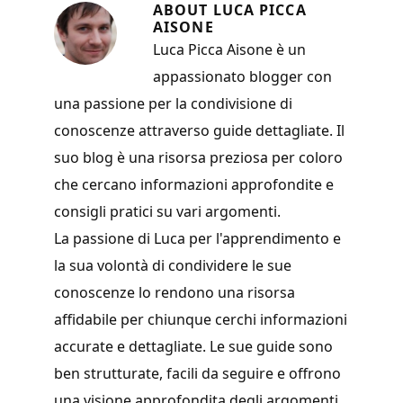
o
er
es
l
di
ABOUT
LUCA PICCA
o
t
vi
AISONE
k
Luca Picca Aisone è un
di
appassionato blogger con
una passione per la condivisione di
conoscenze attraverso guide dettagliate. Il
suo blog è una risorsa preziosa per coloro
che cercano informazioni approfondite e
consigli pratici su vari argomenti.
La passione di Luca per l'apprendimento e
la sua volontà di condividere le sue
conoscenze lo rendono una risorsa
affidabile per chiunque cerchi informazioni
accurate e dettagliate. Le sue guide sono
ben strutturate, facili da seguire e offrono
una visione approfondita degli argomenti