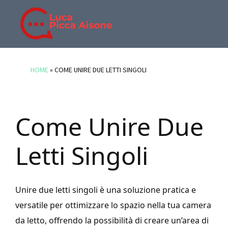
Skip
Skip
Skip
to
to
to
main
primary
footer
BLOG
Blog
content
sidebar
DI
di
HOME
»
COME UNIRE DUE LETTI SINGOLI
LUCA
Luca
PICCA
Picca
AISONE
Aisone
Come Unire Due
Letti Singoli
Unire due letti singoli è una soluzione pratica e
versatile per ottimizzare lo spazio nella tua camera
da letto, offrendo la possibilità di creare un’area di