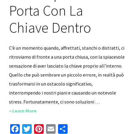
Porta Con La
Chiave Dentro
C’è un momento quando, affrettati, stanchi o distratti, ci
ritroviamo di fronte a una porta chiusa, con la spiacevole
sensazione di aver lasciato la chiave proprio all’interno.
Quello che può sembrare un piccolo errore, in realtà può
trasformarsi in un ostacolo significativo,
interrompendo i nostri piani e causando un notevole
stress. Fortunatamente, ci sono soluzioni …
about
» Learn More
Come
Fa
T
Pi
E
C
Aprire