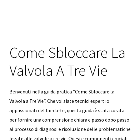
ce
wi
nt
m
o
Una
b
tt
er
ai
n
Porta
o
er
es
l
di
Con
o
La
t
vi
Chiave
k
di
Come Sbloccare La
Dentro
Valvola A Tre Vie
Benvenuti nella guida pratica “Come Sbloccare la
Valvola a Tre Vie”. Che voi siate tecnici esperti o
appassionati del fai-da-te, questa guida è stata curata
per fornire una comprensione chiara e passo dopo passo
al processo di diagnosi e risoluzione delle problematiche
legate alle valvole a tre vie. Queste componenti cruciali