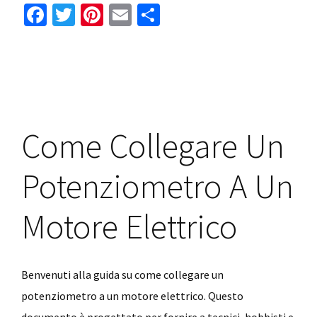
Fa
T
Pi
E
C
Calcolare
ce
wi
nt
m
o
Quanti
b
tt
er
ai
n
Faretti
o
er
es
l
di
Mettere
o
In
t
vi
Una
k
di
Come Collegare Un
Stanza
Potenziometro A Un
Motore Elettrico
Benvenuti alla guida su come collegare un
potenziometro a un motore elettrico. Questo