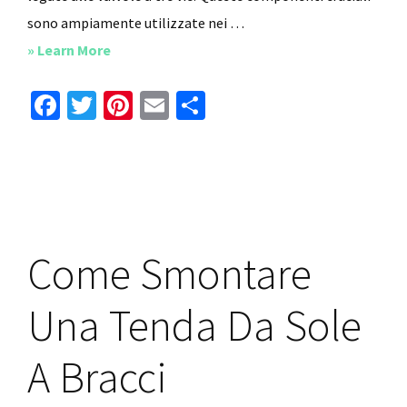
sono ampiamente utilizzate nei …
about
» Learn More
Come
Fa
T
Pi
E
C
Sbloccare
ce
wi
nt
m
o
La
b
tt
er
ai
n
Valvola
o
er
es
l
di
A
o
Tre
t
vi
Vie
k
di
Come Smontare
Una Tenda Da Sole
A Bracci