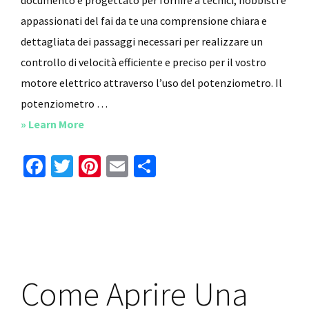
documento è progettato per fornire a tecnici, hobbisti e
appassionati del fai da te una comprensione chiara e
dettagliata dei passaggi necessari per realizzare un
controllo di velocità efficiente e preciso per il vostro
motore elettrico attraverso l’uso del potenziometro. Il
potenziometro …
about
» Learn More
Come
Fa
T
Pi
E
C
Collegare
ce
wi
nt
m
o
Un
b
tt
er
ai
n
Potenziometro
o
er
es
l
di
A
o
Un
t
vi
Motore
k
di
Come Aprire Una
Elettrico