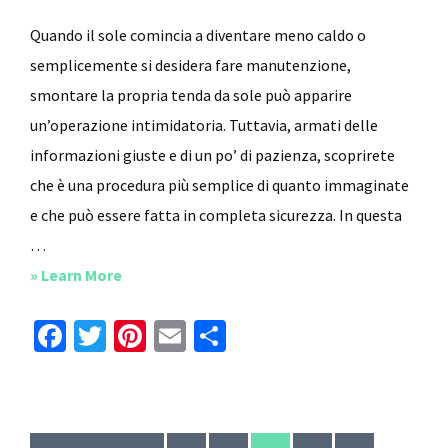
Quando il sole comincia a diventare meno caldo o
semplicemente si desidera fare manutenzione,
smontare la propria tenda da sole può apparire
un’operazione intimidatoria. Tuttavia, armati delle
informazioni giuste e di un po’ di pazienza, scoprirete
che è una procedura più semplice di quanto immaginate
e che può essere fatta in completa sicurezza. In questa
…
about
» Learn More
Come
Fa
T
Pi
E
C
Smontare
ce
wi
nt
m
o
Una
b
tt
er
ai
n
Tenda
o
er
es
l
di
Da
Interim