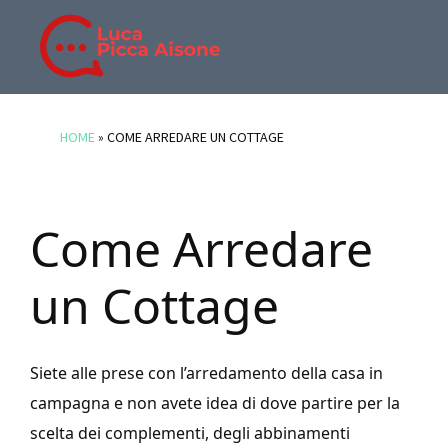
Skip
Skip
Skip
to
to
to
main
primary
footer
BLOG
Blog
content
sidebar
DI
di
HOME
»
COME ARREDARE UN COTTAGE
LUCA
Luca
PICCA
Picca
AISONE
Aisone
Come Arredare
un Cottage
Siete alle prese con l’arredamento della casa in
campagna e non avete idea di dove partire per la
scelta dei complementi, degli abbinamenti