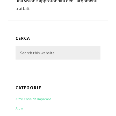
una visione approfondita degli argomenti
trattati.
Primary
CERCA
Sidebar
Search
this
website
CATEGORIE
Altre Cose da Imparare
Altro