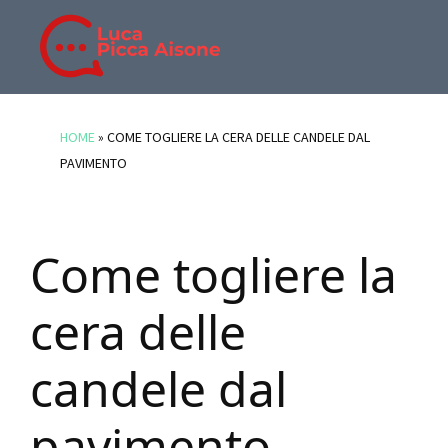
Skip
Skip
Skip
to
to
to
main
primary
footer
BLOG
Blog
content
sidebar
DI
di
HOME
»
COME TOGLIERE LA CERA DELLE CANDELE DAL
LUCA
Luca
PAVIMENTO
PICCA
Picca
AISONE
Aisone
Come togliere la
cera delle
candele dal
pavimento