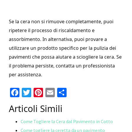
Se la cera non si rimuove completamente, puoi
ripetere il processo di riscaldamento e
assorbimento. In alternativa, puoi provare a
utilizzare un prodotto specifico per la pulizia dei
pavimenti che possa aiutare a sciogliere la cera. Se
il problema persiste, contatta un professionista
per assistenza.
Fa
T
Pi
E
C
ce
wi
nt
m
o
Articoli Simili
b
tt
er
ai
n
o
er
es
l
di
Come Togliere la Cera dal Pavimento in Cotto
o
t
vi
Come togliere la ceretta da un pavimento