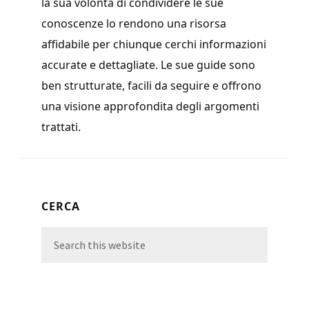
la sua volontà di condividere le sue
conoscenze lo rendono una risorsa
affidabile per chiunque cerchi informazioni
accurate e dettagliate. Le sue guide sono
ben strutturate, facili da seguire e offrono
una visione approfondita degli argomenti
trattati.
Primary
CERCA
Sidebar
Search
this
website