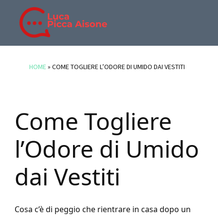
Skip
Skip
Skip
to
to
to
main
primary
footer
BLOG
Blog
content
sidebar
DI
di
HOME
»
COME TOGLIERE L’ODORE DI UMIDO DAI VESTITI
LUCA
Luca
PICCA
Picca
AISONE
Aisone
Come Togliere
l’Odore di Umido
dai Vestiti
Cosa c’è di peggio che rientrare in casa dopo un