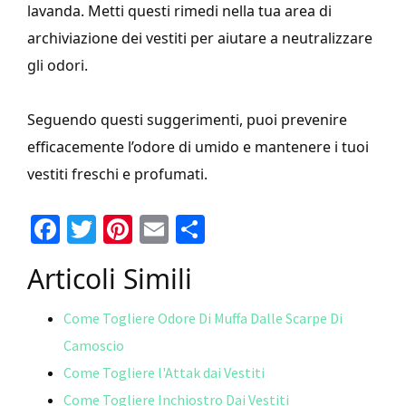
lavanda. Metti questi rimedi nella tua area di
archiviazione dei vestiti per aiutare a neutralizzare
gli odori.
Seguendo questi suggerimenti, puoi prevenire
efficacemente l’odore di umido e mantenere i tuoi
vestiti freschi e profumati.
Fa
T
Pi
E
C
ce
wi
nt
m
o
Articoli Simili
b
tt
er
ai
n
o
er
es
l
di
Come Togliere Odore Di Muffa Dalle Scarpe Di
o
t
vi
Camoscio
k
di
Come Togliere l'Attak dai Vestiti
Come Togliere Inchiostro Dai Vestiti