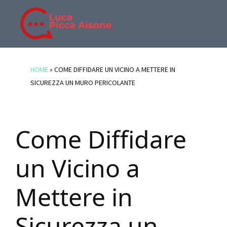
Skip
Skip
Skip
to
to
to
main
primary
footer
BLOG
Blog
content
sidebar
DI
di
HOME
»
COME DIFFIDARE UN VICINO A METTERE IN
LUCA
Luca
SICUREZZA UN MURO PERICOLANTE
PICCA
Picca
AISONE
Aisone
Come Diffidare
un Vicino a
Mettere in
Sicurezza un