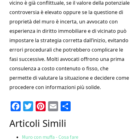
vicino è già conflittuale, se il valore della potenziale
controversia è elevato oppure se la questione di
proprietà del muro è incerta, un avvocato con
esperienza in diritto immobiliare e di vicinato può
impostare la strategia corretta dall’inizio, evitando
errori procedurali che potrebbero complicare le
fasi successive. Molti avvocati offrono una prima
consulenza a costo contenuto o fisso, che
permette di valutare la situazione e decidere come
procedere con informazioni più solide.
Fa
T
Pi
E
C
ce
wi
nt
m
o
Articoli Simili
b
tt
er
ai
n
o
er
es
l
di
Muro con muffa - Cosa fare