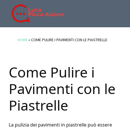
Skip
Skip
Skip
to
to
to
main
primary
footer
BLOG
Blog
content
sidebar
DI
di
HOME
»
COME PULIRE I PAVIMENTI CON LE PIASTRELLE
LUCA
Luca
PICCA
Picca
AISONE
Aisone
Come Pulire i
Pavimenti con le
Piastrelle
La pulizia dei pavimenti in piastrelle può essere