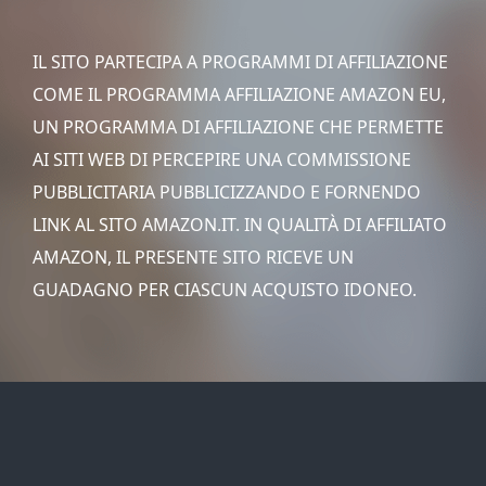
IL SITO PARTECIPA A PROGRAMMI DI AFFILIAZIONE
COME IL PROGRAMMA AFFILIAZIONE AMAZON EU,
UN PROGRAMMA DI AFFILIAZIONE CHE PERMETTE
AI SITI WEB DI PERCEPIRE UNA COMMISSIONE
PUBBLICITARIA PUBBLICIZZANDO E FORNENDO
LINK AL SITO AMAZON.IT. IN QUALITÀ DI AFFILIATO
AMAZON, IL PRESENTE SITO RICEVE UN
GUADAGNO PER CIASCUN ACQUISTO IDONEO.