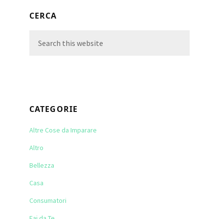
Primary
CERCA
Sidebar
Search
this
website
CATEGORIE
Altre Cose da Imparare
Altro
Bellezza
Casa
Consumatori
Fai da Te