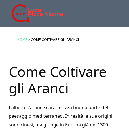
Skip
Skip
Skip
to
to
to
main
primary
footer
BLOG
Blog
content
sidebar
DI
di
HOME
»
COME COLTIVARE GLI ARANCI
LUCA
Luca
PICCA
Picca
AISONE
Aisone
Come Coltivare
gli Aranci
L’albero d’arance caratterizza buona parte del
paesaggio mediterraneo. In realtà le sue origini
sono cinesi, ma giunge in Europa già nel 1300. I