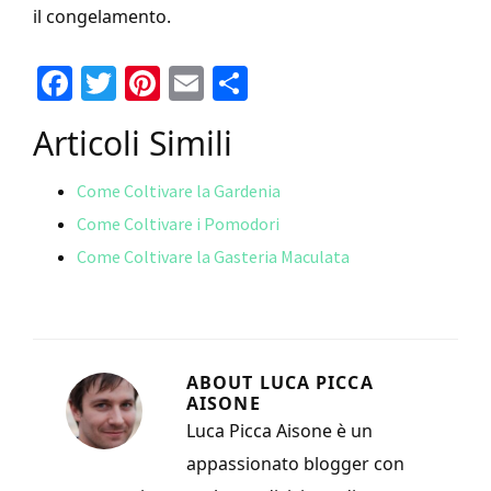
il congelamento.
Fa
T
Pi
E
C
ce
wi
nt
m
o
Articoli Simili
b
tt
er
ai
n
o
er
es
l
di
Come Coltivare la Gardenia
o
t
vi
Come Coltivare i Pomodori
k
di
Come Coltivare la Gasteria Maculata
ABOUT
LUCA PICCA
AISONE
Luca Picca Aisone è un
appassionato blogger con