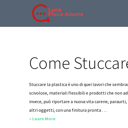
Skip
Skip
Skip
to
to
to
main
primary
footer
BLOG
Blog
content
sidebar
DI
di
LUCA
Luca
PICCA
Picca
Come Stuccare
AISONE
Aisone
Stuccare la plastica è uno di quei lavori che sembra
scivolose, materiali flessibili e prodotti che non 
invece, può riportare a nuova vita carene, paraurti,
altri oggetti, con una finitura pronta …
about
» Learn More
Come