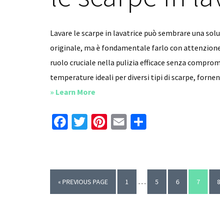
Lavare le scarpe in lavatrice può sembrare una sol
originale, ma è fondamentale farlo con attenzione 
ruolo cruciale nella pulizia efficace senza comprom
temperature ideali per diversi tipi di scarpe, forn
about
» Learn More
A
Fa
T
Pi
E
C
quale
ce
wi
nt
m
o
temperatura
b
tt
er
ai
n
si
o
er
es
l
di
lavano
Interim
o
le
t
vi
…
GO
PAGE
PAGE
PAGE
PAGE
«
PREVIOUS PAGE
1
5
6
7
pages
TO
scarpe
k
di
omitted
in