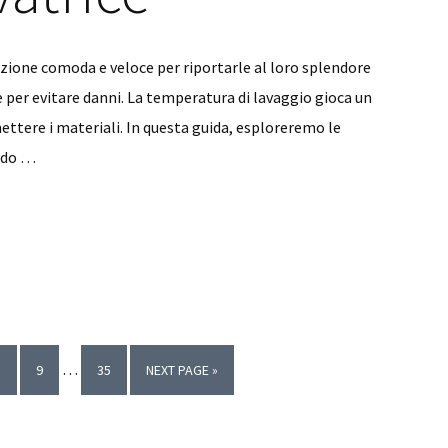
uzione comoda e veloce per riportarle al loro splendore
per evitare danni. La temperatura di lavaggio gioca un
ettere i materiali. In questa guida, esploreremo le
endo …
Interim
…
PAGE
PAGE
PAGE
GO
8
9
35
NEXT PAGE »
pages
TO
omitted