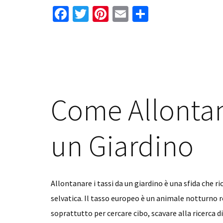
Fa
T
Pi
E
C
Stuccare
ce
wi
nt
m
o
la
b
tt
er
ai
n
Plastica
o
er
es
l
di
o
t
vi
k
di
Come Allontan
un Giardino
Allontanare i tassi da un giardino è una sfida che r
selvatica. Il tasso europeo è un animale notturno ro
soprattutto per cercare cibo, scavare alla ricerca 