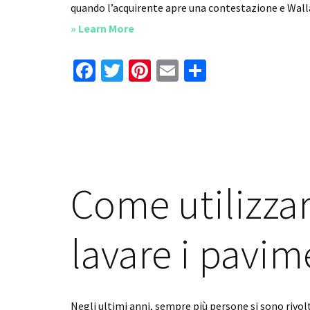
quando l’acquirente apre una contestazione e Wal
about
» Learn More
Come
Fa
T
Pi
E
C
Fare
ce
wi
nt
m
o
un
b
tt
er
ai
n
Reso
o
er
es
l
di
Wallapop
o
t
vi
k
di
Come utilizzar
lavare i pavim
Negli ultimi anni, sempre più persone si sono rivolte