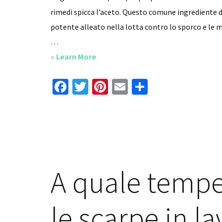
rimedi spicca l’aceto. Questo comune ingrediente 
potente alleato nella lotta contro lo sporco e le m
…
about
» Learn More
Come
Fa
T
Pi
E
C
utilizzare
ce
wi
nt
m
o
aceto
b
tt
er
ai
n
per
o
er
es
l
di
lavare
o
i
t
vi
pavimenti
k
di
A quale tempe
le scarpe in la