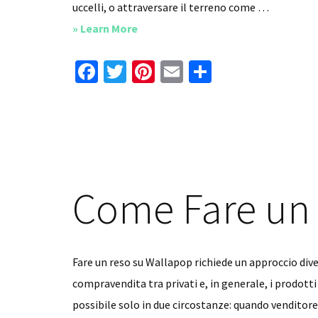
uccelli, o attraversare il terreno come …
about
» Learn More
Come
Fa
T
Pi
E
C
Allontanare
ce
wi
nt
m
o
i
b
tt
er
ai
n
Tassi
o
er
es
l
di
da
o
un
t
vi
Giardino
k
di
Come Fare un
Fare un reso su Wallapop richiede un approccio diver
compravendita tra privati e, in generale, i prodotti
possibile solo in due circostanze: quando vendito